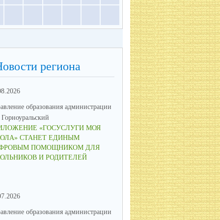
Новости региона
08.2026
23.06.2026
авление образования администрации
Управление образования админ
Горноуральский
МО Горноуральский
ИЛОЖЕНИЕ «ГОСУСЛУГИ МОЯ
В ОБРАЗОВАТЕЛЬНЫХ
ОЛА» СТАНЕТ ЕДИНЫМ
УЧРЕЖДЕНИЯХ МУНИЦИПА
ФРОВЫМ ПОМОЩНИКОМ ДЛЯ
ОКРУГА ГОРНОУРАЛЬСКИЙ 
ОЛЬНИКОВ И РОДИТЕЛЕЙ
ПАМЯТНЫЕ МЕРОПРИЯТИЯ
07.2026
16.06.2026
авление образования администрации
Управление образования админ