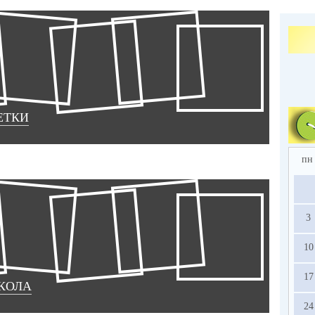
ЕТКИ
пн
3
10
17
КОЛА
24