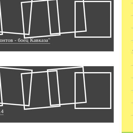
нтов - боец Кавказа"
14