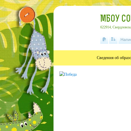
МБОУ С
622914, Свердловска
Напи
Сведения об образ