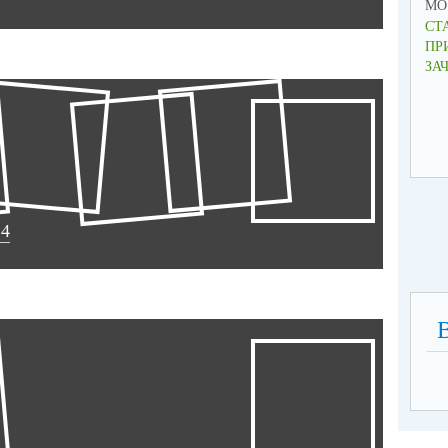
МО 
СТ
ПР
ЗА
4