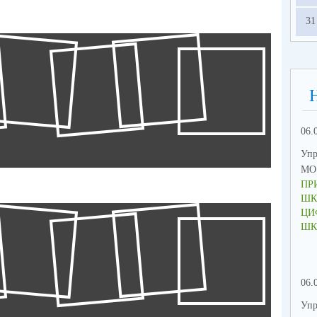
31
06.
Упр
МО 
ПР
ШК
ЦИ
ШК
06.
Упр