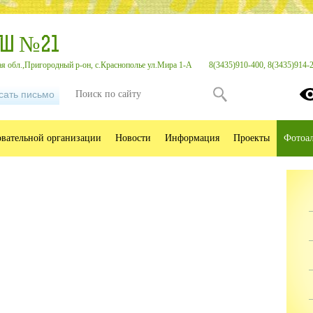
ОШ №21
я обл.,Пригородный р-он, с.Краснополье ул.Мира 1-А
8(3435)910-400, 8(3435)914-
сать письмо
овательной организации
Новости
Информация
Проекты
Фотоа