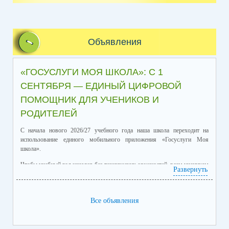
Объявления
«ГОСУСЛУГИ МОЯ ШКОЛА»: С 1
СЕНТЯБРЯ — ЕДИНЫЙ ЦИФРОВОЙ
ПОМОЩНИК ДЛЯ УЧЕНИКОВ И
РОДИТЕЛЕЙ
С начала нового 2026/27 учебного года наша школа переходит на
использование единого мобильного приложения «Госуслуги Моя
школа».
Чтобы учебный год начался без технических сложностей, всем ученикам
Развернуть
и их родителям нужно установить приложение «Госуслуги Моя школа»
до начала учебного процесса.
подтверждённая учётная запись на
Для входа потребуется
Все объявления
Госуслугах
. Приложение автоматически загрузит данные, ничего
дополнительно вводить не придётся.