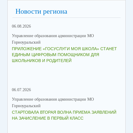
RuStore
Google Play
AppGallery
Скачать приложение можно в
,
,
или
Новости региона
App Store
.
Подробнее о возможностях приложения «Госуслуги Моя
06.08.2026
23.
школа»
Управление образования администрации МО
Упр
Как родителю начать пользоваться приложением
Горноуральский
Гор
Как учащемуся начать пользоваться приложением
ПРИЛОЖЕНИЕ «ГОСУСЛУГИ МОЯ ШКОЛА» СТАНЕТ
В 
ЕДИНЫМ ЦИФРОВЫМ ПОМОЩНИКОМ ДЛЯ
МУ
ШКОЛЬНИКОВ И РОДИТЕЛЕЙ
ПР
06.07.2026
16.
Управление образования администрации МО
Упр
Горноуральский
Гор
СТАРТОВАЛА ВТОРАЯ ВОЛНА ПРИЕМА ЗАЯВЛЕНИЙ
ВО
НА ЗАЧИСЛЕНИЕ В ПЕРВЫЙ КЛАСС
СО