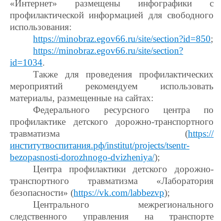
«Интернет» размещены инфографики с
профилактической информацией для свободного
использования:
https://minobraz.egov66.ru/site/section?id=850
;
https://minobraz.egov66.ru/site/section?
id=1034
.
Также для проведения профилактических
мероприятий рекомендуем использовать
материалы, размещенные на сайтах:
Федерального ресурсного центра по
профилактике детского дорожно-транспортного
травматизма (
https://
институтвоспитания.рф/institut/projects/tsentr-
bezopasnosti-dorozhnogo-dvizheniya/
);
Центра профилактики детского дорожно-
транспортного травматизма «Лаборатория
безопасности» (
https://vk.com/labbezvp
);
Центрального межрегионального
следственного управления на транспорте