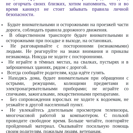
не огорчать своих близких, хотим напомнить, что и во
время каникул не стоит забывать правила личной
безопасности.
Будьте внимательными и осторожными на проезжей части
дороги, соблюдать правила дорожного движения.
В общественном транспорте будьте внимательными и
осторожными при посадке и выходе, на остановках.
Не разговаривайте с посторонними (незнакомыми)
людьми. Не реагируйте на знаки внимания и приказы
незнакомца. Никуда не ходите с посторонними.
Не играйте в тёмных местах, на свалках, пустырях и в
заброшенных зданиях, рядом с дорогой.
Всегда сообщайте родителям, куда идёте гулять.
Находясь дома, будьте внимательным при обращении с
острыми, режущими, колющими предметами и
электронагревательными приборами; не играйте со
спичками, зажигалками, лекарственными препаратами.
Без сопровождения взрослых не ходите к водоемам, не
уезжайте в другой населенный пункт.
Не увлекайтесь длительным просмотром телевизора,
многочасовой работой за компьютером. С пользой
проводите свободное время. Больше читайте, повторяйте
пройденный материал. Оказывайте посильную помощь
своим родителям, пожилым людям, ветеранам.