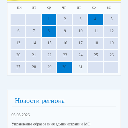
пн
вт
ср
чт
пт
сб
вс
1
2
3
4
5
6
7
8
9
10
11
12
13
14
15
16
17
18
19
20
21
22
23
24
25
26
27
28
29
30
31
Новости региона
06.08.2026
23.
Управление образования администрации МО
Упр