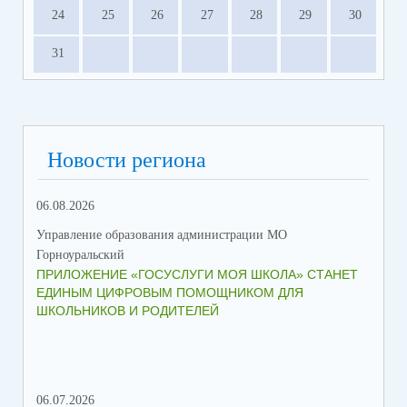
24
25
26
27
28
29
30
31
Новости региона
06.08.2026
23.
Управление образования администрации МО
Упр
Горноуральский
Гор
ПРИЛОЖЕНИЕ «ГОСУСЛУГИ МОЯ ШКОЛА» СТАНЕТ
В 
ЕДИНЫМ ЦИФРОВЫМ ПОМОЩНИКОМ ДЛЯ
МУ
ШКОЛЬНИКОВ И РОДИТЕЛЕЙ
ПР
06.07.2026
16.