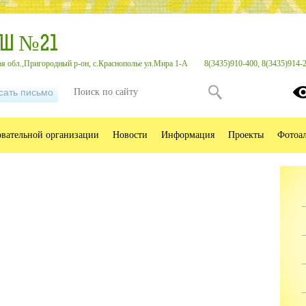
ОШ №21
я обл.,Пригородный р-он, с.Краснополье ул.Мира 1-А
8(3435)910-400, 8(3435)914-
сать письмо
овательной организации
Новости
Информация
Проекты
Фотоа