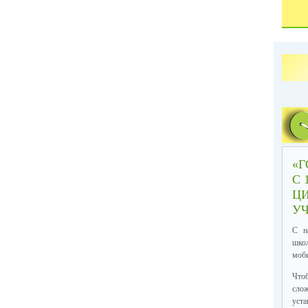
«Г
С 
Ц
УЧ
С н
шко
моби
Что
слож
уст