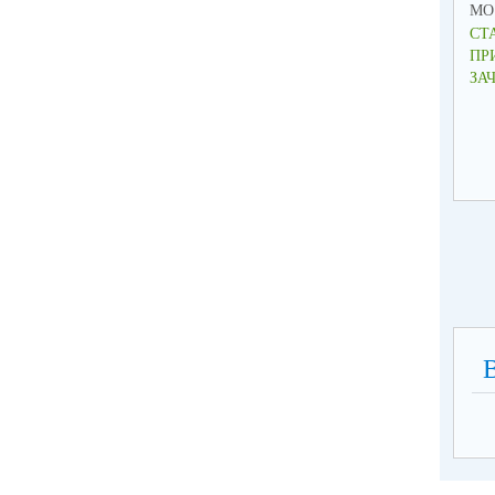
МО 
СТ
ПР
ЗА