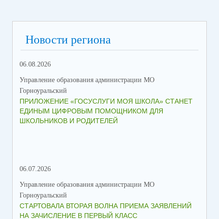
из библиотеки цифрового
— получать дополнительные материалы
образовательного контента
, которые подготовил учитель.
RuStore
Google Play
AppGallery
Скачать приложение можно в
,
,
или
Новости региона
App Store
.
Подробнее о возможностях приложения «Госуслуги Моя
06.08.2026
23.
школа»
Управление образования администрации МО
Упр
Как родителю начать пользоваться приложением
Горноуральский
Гор
Как учащемуся начать пользоваться приложением
ПРИЛОЖЕНИЕ «ГОСУСЛУГИ МОЯ ШКОЛА» СТАНЕТ
В 
ЕДИНЫМ ЦИФРОВЫМ ПОМОЩНИКОМ ДЛЯ
МУ
ШКОЛЬНИКОВ И РОДИТЕЛЕЙ
ПР
06.07.2026
16.
Управление образования администрации МО
Упр
Горноуральский
Гор
СТАРТОВАЛА ВТОРАЯ ВОЛНА ПРИЕМА ЗАЯВЛЕНИЙ
ВО
НА ЗАЧИСЛЕНИЕ В ПЕРВЫЙ КЛАСС
СО