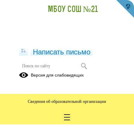
МБОУ СОШ №21
Написать письмо
Школа Бизнеса.
Версия для слабовидящих
07.10.2024
Школа Бизнеса. Защита проектов
Сегодня 8 октября состоялась публичная защита школьных
Сведения об образовательной организации
проектов в Школе Бизнеса, организованной совместно с
фондом поддержки предпринимательства "Мой бизнес" в
городе Нижний Тагил.