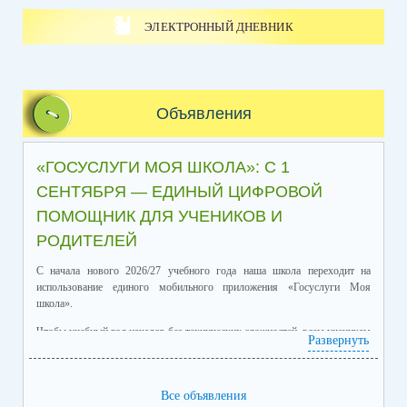
ЭЛЕКТРОННЫЙ ДНЕВНИК
Объявления
«ГОСУСЛУГИ МОЯ ШКОЛА»: С 1
СЕНТЯБРЯ — ЕДИНЫЙ ЦИФРОВОЙ
ПОМОЩНИК ДЛЯ УЧЕНИКОВ И
РОДИТЕЛЕЙ
С начала нового 2026/27 учебного года наша школа переходит на
использование единого мобильного приложения «Госуслуги Моя
школа».
Чтобы учебный год начался без технических сложностей, всем ученикам
Развернуть
и их родителям нужно установить приложение «Госуслуги Моя школа»
до начала учебного процесса.
подтверждённая учётная запись на
Для входа потребуется
Все объявления