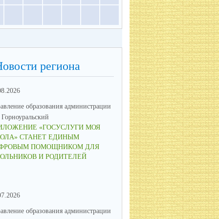
Новости региона
08.2026
23.06.2026
авление образования администрации
Управление образования админ
Горноуральский
МО Горноуральский
ИЛОЖЕНИЕ «ГОСУСЛУГИ МОЯ
В ОБРАЗОВАТЕЛЬНЫХ
ОЛА» СТАНЕТ ЕДИНЫМ
УЧРЕЖДЕНИЯХ МУНИЦИПА
ФРОВЫМ ПОМОЩНИКОМ ДЛЯ
ОКРУГА ГОРНОУРАЛЬСКИЙ 
ОЛЬНИКОВ И РОДИТЕЛЕЙ
ПАМЯТНЫЕ МЕРОПРИЯТИЯ
07.2026
16.06.2026
авление образования администрации
Управление образования админ