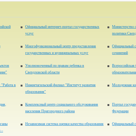
сийской
Официальный интернет-портал государственных
Министерство 
услуг
политики Свер
и
Многофункциональный центр предоставления
Официальный с
государственных и муниципальных услуг
сочинений
ъектов
Уполномоченный по правам ребенка в
Всероссийская 
ание"
Свердловской области
образовательна
 "Работа в
Нижнетагильский филиал "Институт развития
Молодежная ки
образования"
дия,
Комплексный центр социального обслуживания
Портал государ
населения Пригородного района
Федерации
рганы
Независимая система оценки качества образования
Официальный с
 –