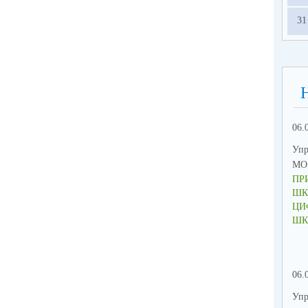
31
06.
Упр
МО 
ПР
ШК
ЦИ
ШК
06.
Упр