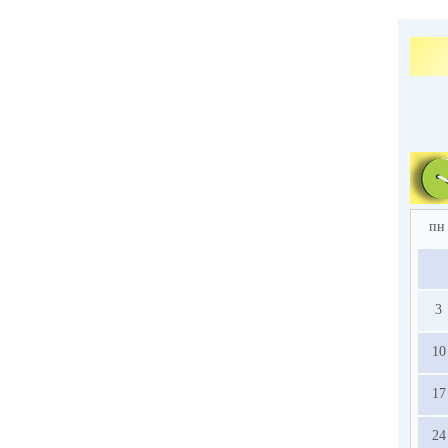
пн
3
10
17
24