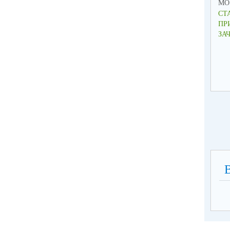
МО 
СТ
ПР
ЗА