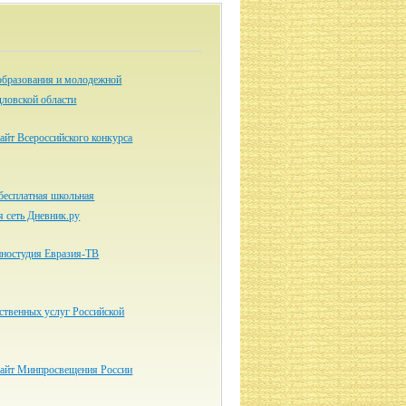
образования и молодежной
дловской области
айт Всероссийского конкурса
бесплатная школьная
я сеть Дневник.ру
ностудия Евразия-ТВ
ственных услуг Российской
айт Минпросвещения России