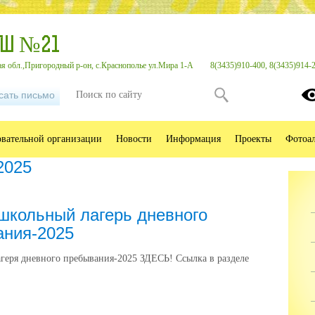
ОШ №21
я обл.,Пригородный р-он, с.Краснополье ул.Мира 1-А
8(3435)910-400, 8(3435)914-
сать письмо
овательной организации
Новости
Информация
Проекты
Фотоа
2025
школьный лагерь дневного
ания-2025
агеря дневного пребывания-2025 ЗДЕСЬ! Ссылка в разделе