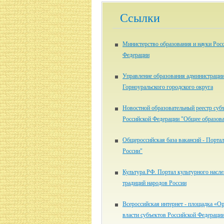
Ссылки
Министерство образования и науки Рос
Федерации
Управление образования администраци
Горноуральского городского округа
Новостной образовательный реестр суб
Российской Федерации "Общее образов
Общероссийская база вакансий - Портал
России"
Культура.РФ. Портал культурного насле
традиций народов России
Всероссийская интернет - площадка «О
власти субъектов Российской Федерации