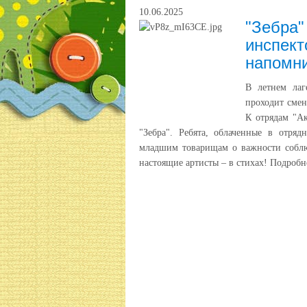
10.06.2025
"Зебра"
инспект
напомни
В летнем ла
проходит смен
К отрядам "А
"Зебра". Ребята, облаченные в отр
младшим товарищам о важности соблю
настоящие артисты – в стихах! Подробно