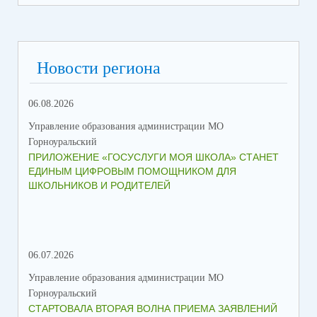
из библиотеки цифрового
— получать дополнительные материалы
образовательного контента
, которые подготовил учитель.
RuStore
Google Play
AppGallery
Скачать приложение можно в
,
,
или
Новости региона
App Store
.
Подробнее о возможностях приложения «Госуслуги Моя
06.08.2026
23.
школа»
Управление образования администрации МО
Упр
Как родителю начать пользоваться приложением
Горноуральский
Гор
Как учащемуся начать пользоваться приложением
ПРИЛОЖЕНИЕ «ГОСУСЛУГИ МОЯ ШКОЛА» СТАНЕТ
В 
ЕДИНЫМ ЦИФРОВЫМ ПОМОЩНИКОМ ДЛЯ
МУ
ШКОЛЬНИКОВ И РОДИТЕЛЕЙ
ПР
06.07.2026
16.
Управление образования администрации МО
Упр
Горноуральский
Гор
СТАРТОВАЛА ВТОРАЯ ВОЛНА ПРИЕМА ЗАЯВЛЕНИЙ
ВО