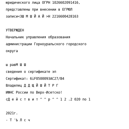
юридического лица ОГРН 1026602091416,
представлены при внесении в ЕГРЮЛ
записи<ЗШ М Ш Й А Й >Н 2216600428163
УТВЕРЖДЕН
Начальник управления образования
администрации Горноуральского городского
округа
ш равМ Ш Ш
сведения о сертификате эп
Сертификат: 6iF0500093AC27/B4
Владелец Д Д Щ Й Ш Й Т Р Г
ИФНС России по Верх-Исетско!
сД е й с т в и т ^ ^ р ^ ^ 1 2 .2 020 по 1
2021г.
- Т 'Ь Л с ч