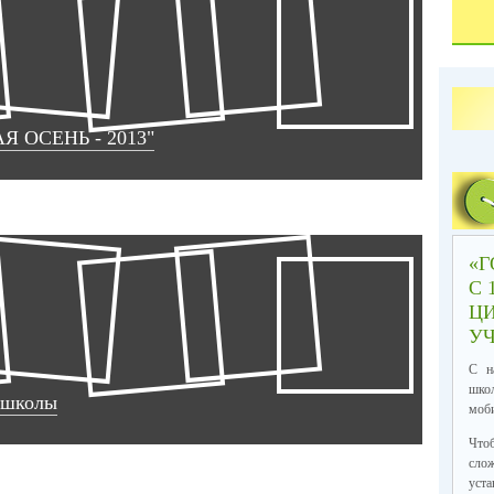
АЯ ОСЕНЬ - 2013"
«Г
С 
Ц
УЧ
С н
шко
 школы
моби
Что
слож
уст