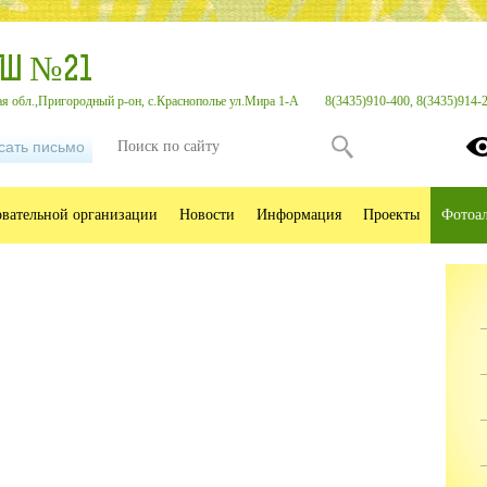
ОШ №21
я обл.,Пригородный р-он, с.Краснополье ул.Мира 1-А
8(3435)910-400, 8(3435)914-
сать письмо
овательной организации
Новости
Информация
Проекты
Фотоа