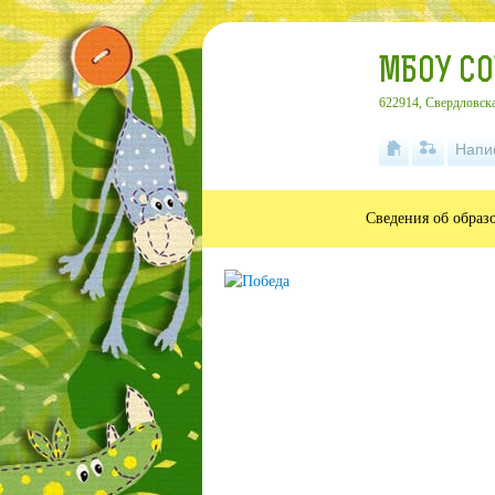
МБОУ С
622914, Свердловска
Напи
Сведения об образ