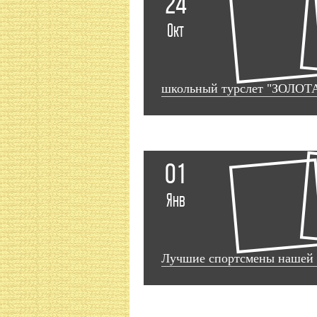
24
Окт
школьный турслет "ЗОЛОТ
01
Янв
Лучшие спортсмены нашей