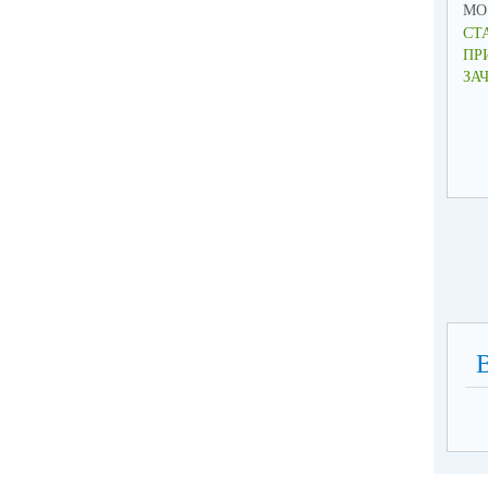
МО 
СТ
ПР
ЗА